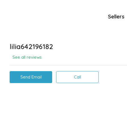
Sellers
lilia642196182
See all reviews
Send Email
Call