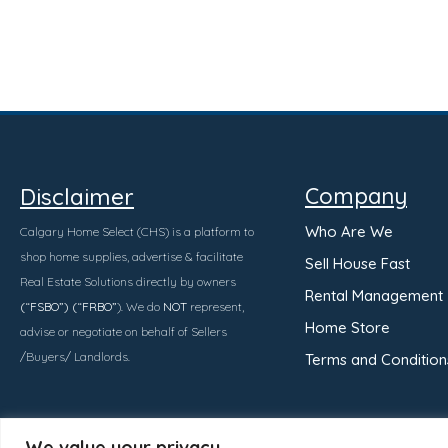
Disclaimer
Company
Who Are We
Calgary Home Select (CHS) is a platform to
shop home supplies, advertise & facilitate
Sell House Fast
Real Estate Solutions directly by owners
Rental Management
(“FSBO”) (“FRBO”
). We do
NOT
represent,
Home Store
advise or negotiate on behalf of Sellers
/Buyers/ Landlords.
Terms and Condition
We value your privacy