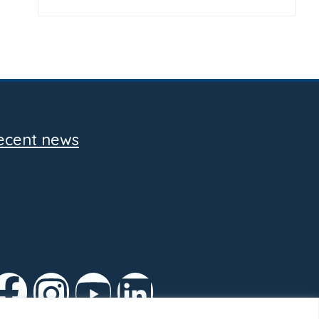
ecent news